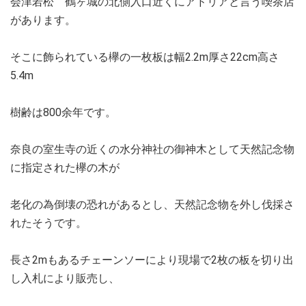
会津若松 鶴ヶ城の北側入口近くにアドリアと言う喫茶店
があります。
そこに飾られている欅の一枚板は幅2.2m厚さ22cm高さ
5.4m
樹齢は800余年です。
奈良の室生寺の近くの水分神社の御神木として天然記念物
に指定された欅の木が
老化の為倒壊の恐れがあるとし、天然記念物を外し伐採さ
れたそうです。
長さ2mもあるチェーンソーにより現場で2枚の板を切り出
し入札により販売し、