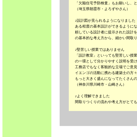
「欠陥住宅予防検査」もお願いし、
（埼玉県朝霞市・よろずやさん）
♪設計図が見られるようになりました
ある程度の基本設計ができるように
頼している設計者に提示された設計
の基本的な考え方から、細かい間取
♪堅苦しい授業ではありません
「設計教室」といっても堅苦しい授
の一環として分かりやすく説明を受
工務店でもなく客観的な立場でご意
イエンゴの活動に携わる建築士の方
もっと大きく盛んになってたくさん
（神奈川県川崎市・山崎さん）
♪よく理解できました
間取りつくりの流れや考え方がとて