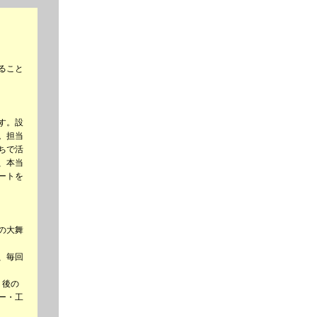
ること
す。設
。担当
ちで活
、本当
ートを
の大舞
、毎回
。後の
ー・工