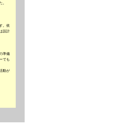
た。
す。依
は設計
の準備
ーでも
活動が