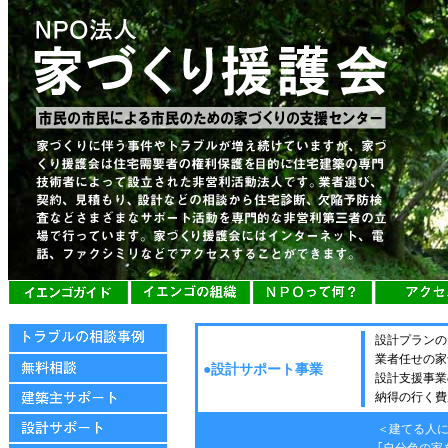
設計プランの
業者任せの家
●設計サポート事業
設計支援事業
納得の行く費
＜建てる人