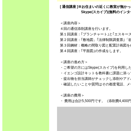
[ 通信講座 ]※お住まいの近くに教室が無
Skype(スカイプ)(無料のインター
＜講座内容＞
４回の通信添削講座を行います。
第１回講座：｢プランチャート｣と｢エスキー
第２回講座：｢敷地図」｢法律制限調査票｣「
第３回鋼材：概略の間取り図と配置計画図を
第４回講座：｢平面図｣の作成をします。
＜講座の進め方＞
・ご希望の方にはSkype(スカイプ)を利用
・イエンゴ設計キットを教科書に課題に添っ
・提出物を担当講師がチェックし添削やアド
・確認したいことや質問はその都度電話、メー
＜講座の費用＞
・ 費用は合計5,500円です。（添削費4,400円(