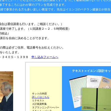
家を造りたい！」そんな方に人気の設計講座です。まったく建築知識のない方でも大
修了するころにはわが家のプランを完成できます。
夫婦で参加される方も多い楽しい教室です。先生はイエンゴのベテラン建築士が担当
い場合は通信講座も行います。ご相談ください。）
講座で終了します。（１回講座２～２．５時間程度）
円税込）
講日を自由に決めることができます。
の際は必ずご住所、電話番号をお伝えください。
をいたします。
０３－３４０５－１３９８
申し込みフォームへ
テキスト＝イエンゴ設計キッ
キットの内容
詳しくはこちら
１テキスト
２計画資料集
３プランニングペーパー
４キット・バック