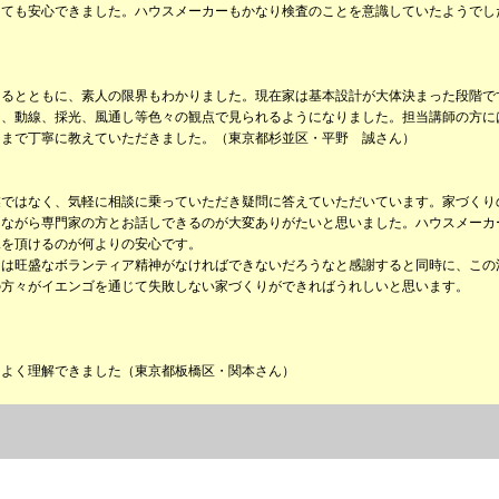
とても安心できました。ハウスメーカーもかなり検査のことを意識していたようでし
なるとともに、素人の限界もわかりました。現在家は基本設計が大体決まった段階で
を、動線、採光、風通し等色々の観点で見られるようになりました。担当講師の方に
りまで丁寧に教えていただきました。（東京都杉並区・平野 誠さん）
業ではなく、気軽に相談に乗っていただき疑問に答えていただいています。家づくり
けながら専門家の方とお話しできるのが大変ありがたいと思いました。ハウスメーカ
見を頂けるのが何よりの安心です。
々は旺盛なボランティア精神がなければできないだろうなと感謝すると同時に、この
の方々がイエンゴを通じて失敗しない家づくりができればうれしいと思います。
もよく理解できました（東京都板橋区・関本さん）