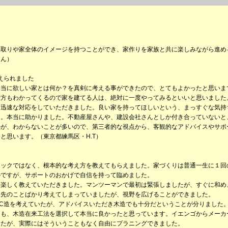
間取りや家全体のイメージを持つことができ、家作りを家族と共に楽しみながら進め
さん）
えられました
本当に欲しい家とは何か？を真剣に考える事ができたので、とてもよかったと思いま
仕方もわかってくるので家を建てる人は、絶対に一度やってみるといいと思いました
、迅速な対応をしていただきました。良い家を持ってほしいという、まっすぐな気持
た。本当に助かりました。不動産屋さんや、建設会社さんとしか付き合っていないと
かが、わからないことが多いので、第三者的な視点から、客観的なアドバイスやサポ
と思います。（東京都練馬区・H.T）
ニックではなく、根本的な考え方を教えてもらえました。家づくりは普通一生に１回
のですが、サポートのおかげで自信を持って臨めました。
も楽しく教えていただきました。マンツーマンで最初は緊張しましたが、すぐに和め
目先のことばかり考えてしまっていましたが、視野を広げることができました。
C造を考えていたが、アドバイスいただき木造でも十分だということが分りました
ても、木造在来工法を選択して本当に良かったと思っています。イエンゴからメーカ
したが、実際にはそういうこともなく自由にプラニングできました。