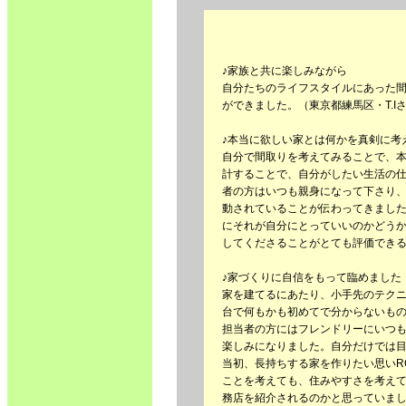
♪家族と共に楽しみながら
自分たちのライフスタイルにあった
ができました。（東京都練馬区・T.I
♪本当に欲しい家とは何かを真剣に考
自分で間取りを考えてみることで、
計することで、自分がしたい生活の
者の方はいつも親身になって下さり
動されていることが伝わってきまし
にそれが自分にとっていいのかどう
してくださることがとても評価できる
♪家づくりに自信をもって臨めました
家を建てるにあたり、小手先のテク
台で何もかも初めてで分からないも
担当者の方にはフレンドリーにいつ
楽しみになりました。自分だけでは
当初、長持ちする家を作りたい思いR
ことを考えても、住みやすさを考え
務店を紹介されるのかと思っていま