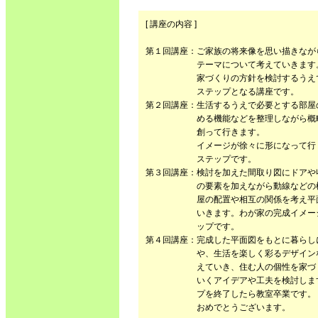
[ 講座の内容 ]
第１回講座：ご家族の将来像を思い描きなが
テーマについて考えていきます
家づくりの方針を検討するうえで
ステップとなる講座です。
第２回講座：生活するうえで必要とする部屋
める機能などを整理しながら概略
創って行きます。
イメージが徐々に形になって行く
ステップです。
第３回講座：検討を加えた間取り図にドアや
の要素を加えながら動線などの検
屋の配置や相互の関係を考え平面
いきます。わが家の完成イメージ
ップです。
第４回講座：完成した平面図をもとに暮らし
や、生活を楽しく彩るデザインな
えていき、住む人の個性を家づく
いくアイデアや工夫を検討します
プを終了したら教室卒業です。
おめでとうございます。