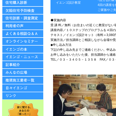
｢自分色の
イエンゴ設計教室
4回の講座を
ご家族やご
◆実施内容
受 講 料／無料（お住まいの近くに教室がな
講座内容／１０ステップのプログラムを４回の
テキスト／イエンゴ設計キット（有料＝3,080
実施方法／担当講師とご相談しながら会場や受
◆申し込み方法
下記の申し込み先までご連絡ください。申込み
お申し込みをいただいた後、担当講師から連絡
TEL／０３－３４０５－１３５８ FAX／