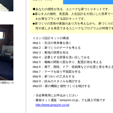
◆あなたの感性が光る、ユニークな家づくりキットです。
◆暮らす人の個性、美意識、人生設計を大切にした世界で
わが家をプランする設計キットです。
◆家づくりの意味や家族のあり方を考えながら、家づくり
性や楽しさを発見できるユニークなプログラムが特徴で
イエンゴ設計キットの構成
step１：生活の将来像を描く
step２：家づくりのテーマを考える
step３：敷地の状態を知る
step４：必要とする部屋を洗い出してみる
step５：概略の間取り図を作り、配置計画を考える
step６：廊下、階段、ドア、収納庫などの位置と形を考え
step７：テーマを絞り平面図を作る
step８：家づかいの工夫をする
step９：好みのスタイルを検討する
の感想もいた
step10：家の機能と個性づくりを検討する
・当会事務局にお申込みください
・書籍ネット通販「amazon.co.jp」でも購入可能です
http://www.amazon.co.jp/