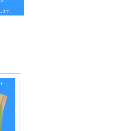
丈夫。
します。
ト