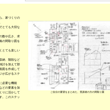
ら、家づくりの
。
とても大切な
の数や広さ、求
の間取り図を
とても楽しい
収納、階段など
討を加えて部
図を作成して
が広がるステ
に必要な機能
どの要素を加
りに活かして
ご自分の要望をまとめた、受講者の方の間取り案
。このステッ