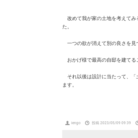
改めて我が家の土地を考えてみる
た。
一つの欲が消えて別の良さを見
おかげ様で最高の自邸を建てる
それ以後は設計に当たって、「土
ます。
投
iengo
投稿 2023/05/09 09:39
稿
者