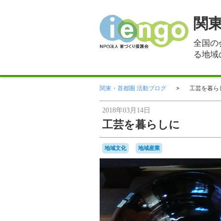
関
全国の
る地域
関東・首都圏 活動ブログ
工芸を暮ら
2018年03月14日
工芸を暮らしに
地域文化
地域産業