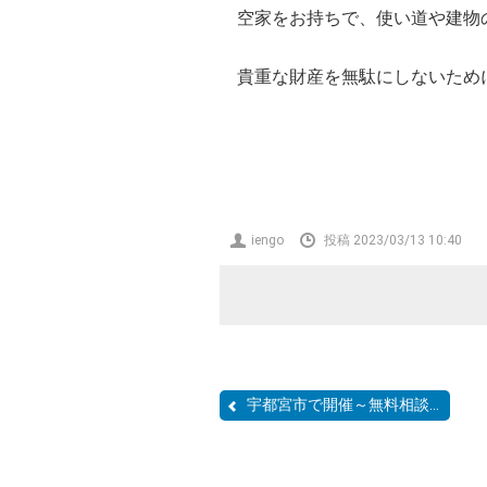
空家をお持ちで、使い道や建物
貴重な財産を無駄にしないため
投
iengo
投稿 2023/03/13 10:40
稿
者
宇都宮市で開催～無料相談...