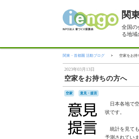
関
全国の
る地域
関東・首都圏 活動ブログ
空家をお持
2023年03月13日
空家をお持ちの方へ
空家
意見・提言
日本各地で空
状です。
統計を見ても
予測されてい