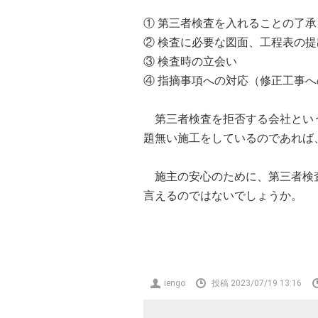
① 第三者検査を入れることの了承
② 検査に必要な図面、工程表の提
③ 検査時の立会い
④ 指摘事項への対応（修正工事
第三者検査を拒否する会社という
題無い施工をしているのであれば
施主の安心のために、第三者検査
言えるのではないでしょうか。
投
iengo
投稿 2023/07/19 13:16
稿
者