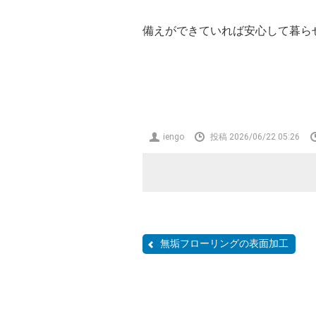
備えができていれば安心して暮ら
投
iengo
投稿 2026/06/22 05:26
稿
者
無垢フローリングの表面加工