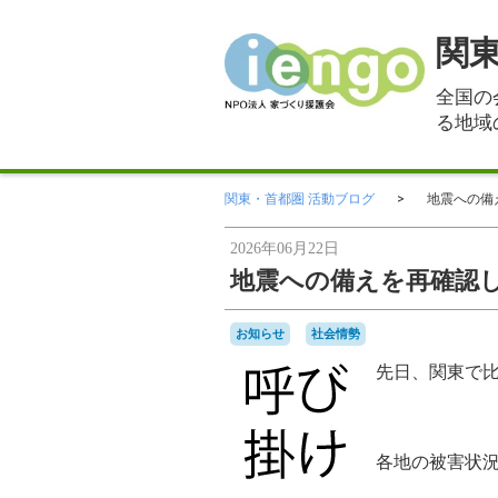
関
全国の
る地域
関東・首都圏 活動ブログ
地震への備
2026年06月22日
地震への備えを再確認
お知らせ
社会情勢
先日、関東で
各地の被害状