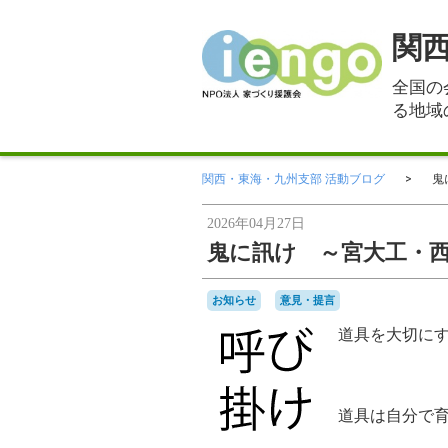
関
全国の
る地域
関西・東海・九州支部 活動ブログ
鬼
2026年04月27日
鬼に訊け ～宮大工・
お知らせ
意見・提言
道具を大切に
道具は自分で