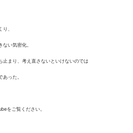
くり、
きない気密化。
ち止まり、考え直さないといけないのでは
であった。
ubeをご覧ください。