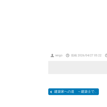
投
iengo
投稿 2026/04/27 05:22
稿
者
建築家への道 ～建築士で...